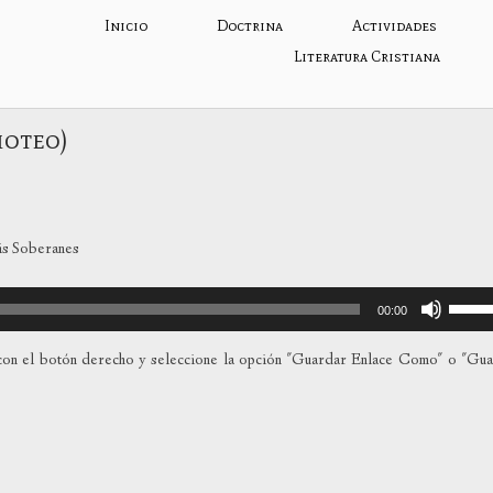
Inicio
Doctrina
Actividades
Literatura Cristiana
moteo)
is Soberanes
Utiliza
00:00
las
teclas
on el botón derecho y seleccione la opción "Guardar Enlace Como" o "Gu
de
flecha
arriba
para
aumen