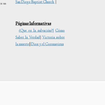
San Diego Baptist Church
|
en un
uir
Páginas Informativas
en.
¿Que es la salvación?|
Cómo
Saber la Verdad
|
Victoria sobre
la muerte
|
Dios y el Coronavirus