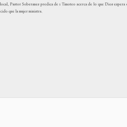
 local, Pastor Soberanes predica de 1 Timoteo acerca de lo que Dios espera 
o
ido que la mujer ministra.
dismin
el
volum