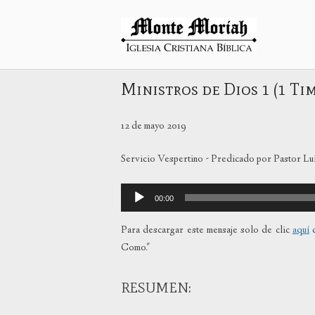
Ir
al
Inicio
contenido
Ministros de Dios 1 (1 Ti
12 de mayo 2019
Servicio Vespertino - Predicado por Pastor Lu
Reproductor
00:00
de
audio
Para descargar este mensaje solo de clic
aquí
c
Como."
RESUMEN: