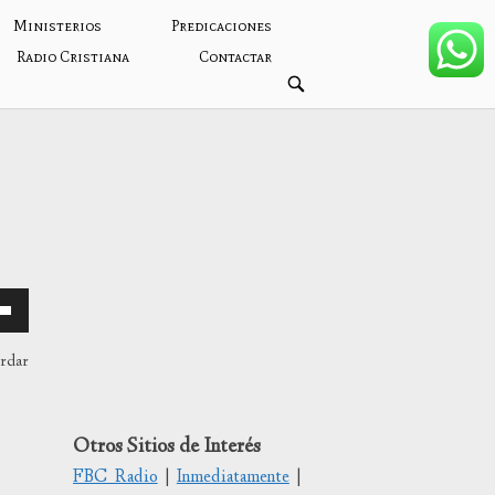
Ministerios
Predicaciones
Radio Cristiana
Contactar
ABRIR
BARRA
DE
BÚSQUEDA
ardar
/abajo
Otros Sitios de Interés
FBC Radio
|
Inmediatamente
|
tar