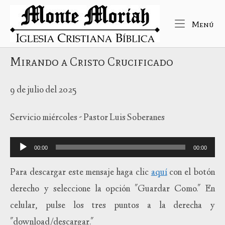
Ir
Inicio
al
Me
Menú
contenido
Mirando a Cristo Crucificado
9 de julio del 2025
Servicio miércoles - Pastor Luis Soberanes
Reproductor
00:00
00:00
de
audio
Para descargar este mensaje haga clic
aqu
í
con el botón
derecho y seleccione la opción "Guardar Como." En
celular, pulse los tres puntos a la derecha y
"download/descargar."