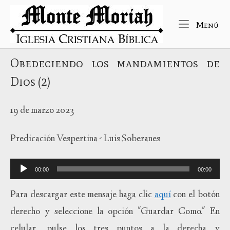
Ir
Inicio
al
Me
Menú
contenido
Obedeciendo los mandamientos de
Dios (2)
19 de marzo 2023
Predicación Vespertina - Luis Soberanes
Reproductor
00:00
00:00
de
audio
Para descargar este mensaje haga clic
aquí
con el botón
derecho y seleccione la opción "Guardar Como." En
celular, pulse los tres puntos a la derecha y