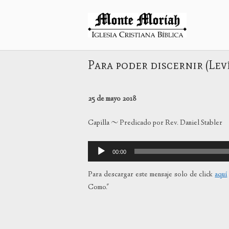
Ir
al
Inicio
contenido
Para poder discernir (Leví
25 de mayo 2018
Capilla ~ Predicado por Rev. Daniel Stabler
Reproductor
00:00
de
audio
Para descargar este mensaje solo de click
aquí
Como."