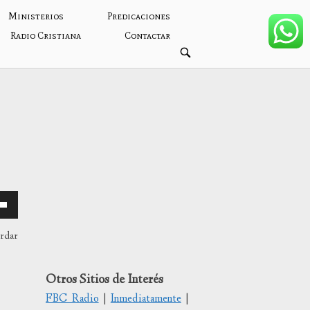
Ministerios
Predicaciones
Radio Cristiana
Contactar
ABRIR
BARRA
DE
BÚSQUEDA
ardar
Otros Sitios de Interés
/abajo
FBC Radio
|
Inmediatamente
|