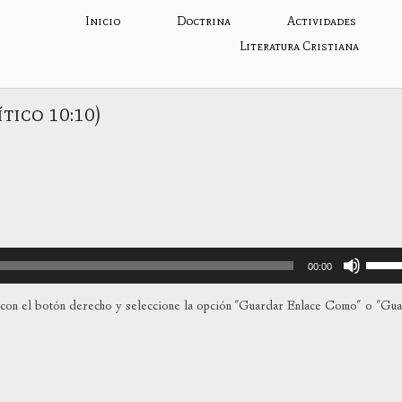
Inicio
Doctrina
Actividades
Literatura Cristiana
tico 10:10)
Utiliza
00:00
las
teclas
con el botón derecho y seleccione la opción "Guardar Enlace Como" o "Gu
de
flecha
arriba
para