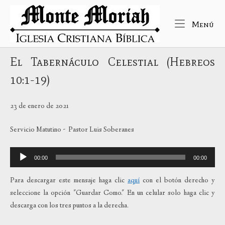
Ir
Inicio
al
Me
Menú
contenido
El Tabernáculo Celestial (Hebreos
10:1-19)
23 de enero de 2021
Servicio Matutino - Pastor Luis Soberanes
Reproductor
00:00
00:00
de
audio
Para descargar este mensaje haga clic
aquí
con el botón derecho y
seleccione la opción "Guardar Como." En un celular solo haga clic y
descarga con los tres puntos a la derecha.