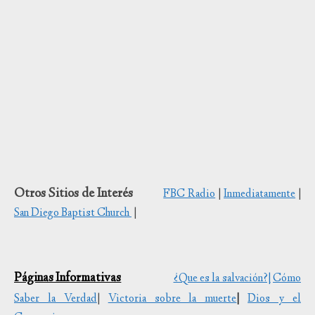
Otros Sitios de Interés
FBC Radio
|
Inmediatamente
|
San Diego Baptist Church
|
Páginas Informativas
¿Que es la salvación?|
Cómo
Saber la Verdad
|
Victoria sobre la muerte
|
Dios y el