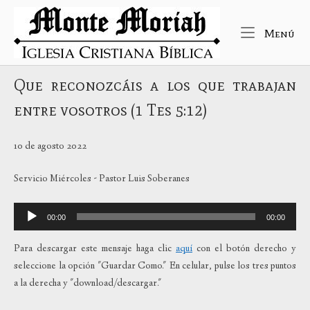
Ir
Inicio
al
Me
Menú
contenido
Que reconozcáis a los que trabajan
entre vosotros (1 Tes 5:12)
10 de agosto 2022
Servicio Miércoles - Pastor Luis Soberanes
Reproductor
00:00
00:00
de
audio
Para descargar este mensaje haga clic
aquí
con el botón derecho y
seleccione la opción "Guardar Como." En celular, pulse los tres puntos
a la derecha y "download/descargar."