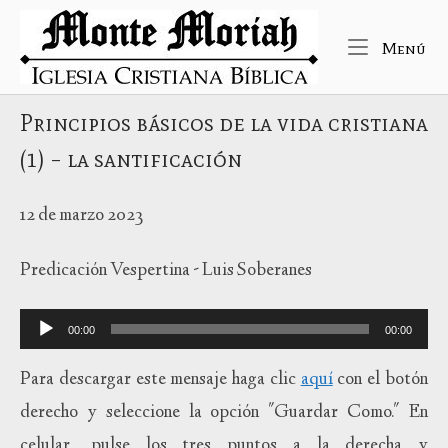
Ir
Inicio
al
Me
Menú
contenido
Principios básicos de la vida cristiana
(1) – la santificación
12 de marzo 2023
Predicación Vespertina - Luis Soberanes
Reproductor
00:00
00:00
de
audio
Para descargar este mensaje haga clic
aquí
con el botón
derecho y seleccione la opción "Guardar Como." En
celular, pulse los tres puntos a la derecha y