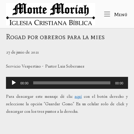
Ir
Inicio
al
Me
Menú
contenido
Rogad por obreros para la mies
27 de junio de 2021
Servicio Vespertino - Pastor Luis Soberanes
Reproductor
00:00
00:00
de
audio
Para descargar este mensaje dé clic
aquí
con el botón derecho y
seleccione la opción "Guardar Como." En un celular solo de click y
descargar con los tres puntos a la derecha.