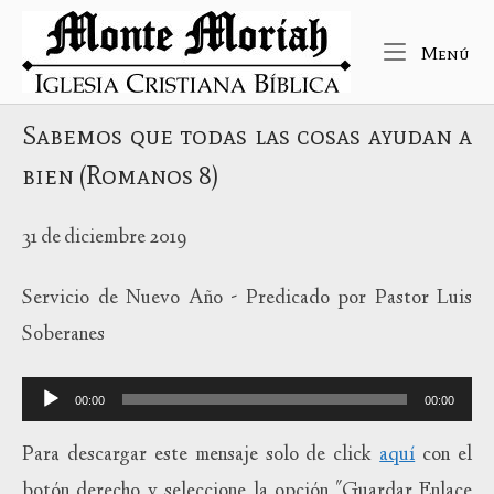
Ir
Inicio
al
Me
Menú
contenido
Sabemos que todas las cosas ayudan a
bien (Romanos 8)
31 de diciembre 2019
Servicio de Nuevo Año - Predicado por Pastor Luis
Soberanes
Reproductor
00:00
00:00
de
audio
Para descargar este mensaje solo de click
aquí
con el
botón derecho y seleccione la opción "Guardar Enlace