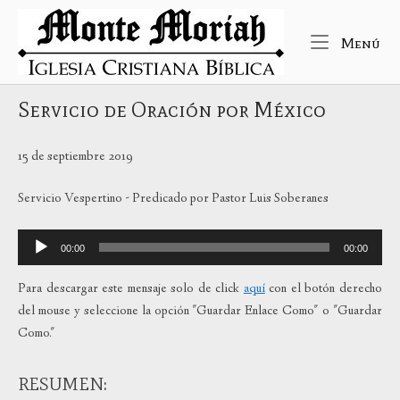
Ir
Inicio
al
Me
Menú
contenido
Servicio de Oración por México
15 de septiembre 2019
Servicio Vespertino - Predicado por Pastor Luis Soberanes
Reproductor
00:00
00:00
de
audio
Para descargar este mensaje solo de click
aquí
con el botón derecho
del mouse y seleccione la opción "Guardar Enlace Como" o "Guardar
Como."
RESUMEN: