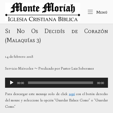
Ir
Inicio
al
Me
Menú
contenido
Si No Os Decidís de Corazón
(Malaquías 3)
14 de febrero 2018
Servicio Miércoles ~ Predicado por Pastor Luis Soberanes
Reproductor
00:00
00:00
de
audio
Para descargar este mensaje solo de click
aquí
con el botón derecho
del mouse y seleccione la opción "Guardar Enlace Como" o "Guardar
Como."