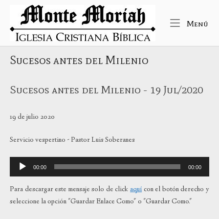
Ir
Inicio
al
Me
Menú
contenido
Sucesos antes del Milenio
Sucesos antes del Milenio - 19 Jul/2020
19 de julio 2020
Servicio vespertino - Pastor Luis Soberanes
Reproductor
00:00
00:00
de
audio
Para descargar este mensaje solo de click
aquí
con el botón derecho y
seleccione la opción "Guardar Enlace Como" o "Guardar Como."