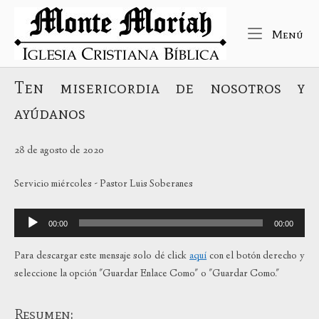
Ir
Inicio
al
Me
Menú
contenido
Ten misericordia de nosotros y
ayúdanos
28 de agosto de 2020
Servicio miércoles - Pastor Luis Soberanes
Reproductor
00:00
00:00
de
audio
Para descargar este mensaje solo dé click
aquí
con el botón derecho y
seleccione la opción "Guardar Enlace Como" o "Guardar Como."
Resumen: