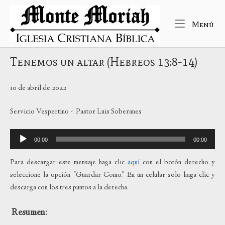
Ir
Inicio
al
Me
Menú
contenido
Tenemos un altar (Hebreos 13:8-14)
10 de abril de 2022
Servicio Vespertino - Pastor Luis Soberanes
Reproductor
00:00
00:00
de
audio
Para descargar este mensaje haga clic
aquí
con el botón derecho y
seleccione la opción "Guardar Como." En un celular solo haga clic y
descarga con los tres puntos a la derecha.
Resumen: