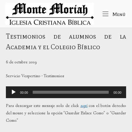
Ir
Inicio
al
Me
Menú
contenido
Testimonios de alumnos de la
Academia y el Colegio Bíblico
6 de octubre 2019
Servicio Vespertino - Testimonios
Reproductor
00:00
00:00
de
audio
Para descargar este mensaje solo de click
aquí
con el botón derecho
del mouse y seleccione la opción "Guardar Enlace Como" o "Guardar
Como."