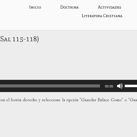
Inicio
Doctrina
Actividades
Literatura Cristiana
(Sal 115-118)
Utiliza
00:00
las
teclas
on el botón derecho y seleccione la opción "Guardar Enlace Como" o "Gu
de
flecha
arriba
para
aumen