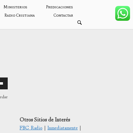
Ministerios
Predicaciones
Radio Cristiana
Contactar
ABRIR
BARRA
DE
BÚSQUEDA
ardar
/abajo
Otros Sitios de Interés
FBC Radio
|
Inmediatamente
|
tar