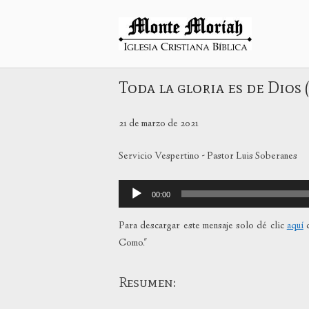
Ir
al
Inicio
contenido
Toda la gloria es de Dios 
21 de marzo de 2021
Servicio Vespertino - Pastor Luis Soberanes
Reproductor
00:00
de
audio
Para descargar este mensaje solo dé clic
aquí
c
Como."
Resumen: