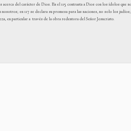
acerca del carácter de Dios. En el 115 contrasta a Dios con los ídolos que n
o
 nosotros; en 117 se declara su promesa para las naciones, no solo los judíos;
dismin
eza, en particular a través de la obra redentora del Señor Jesucristo.
el
volum