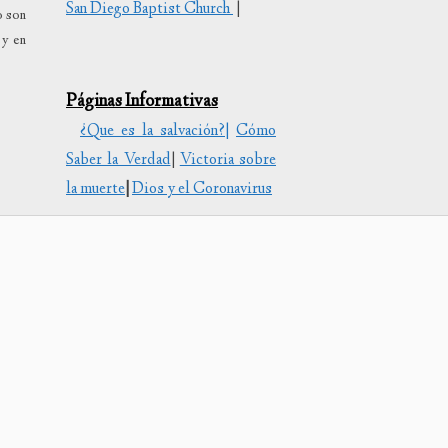
San Diego Baptist Church
|
o son
 y en
uir
Páginas Informativas
en.
¿Que es la salvación?|
Cómo
Saber la Verdad
|
Victoria sobre
la muerte
|
Dios y el Coronavirus