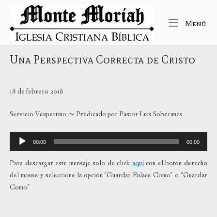
Ir
Inicio
al
Me
Menú
contenido
Una Perspectiva Correcta de Cristo
18 de febrero 2018
Servicio Vespertino ~ Predicado por Pastor Luis Soberanes
Reproductor
00:00
00:00
de
audio
Para descargar este mensaje solo de click
aquí
con el botón derecho
del mouse y seleccione la opción "Guardar Enlace Como" o "Guardar
Como."